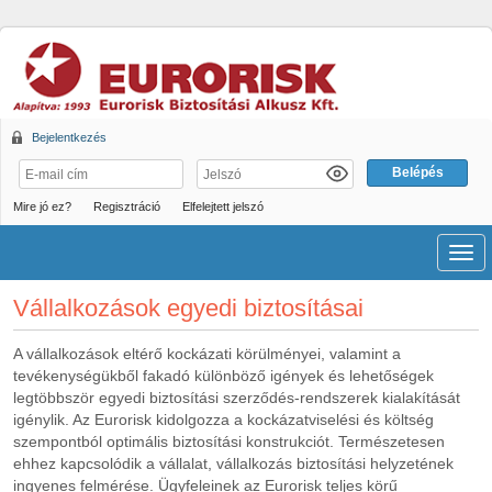
Bejelentkezés
Mire jó ez?
Regisztráció
Elfelejtett jelszó
Men
Vállalkozások egyedi biztosításai
A vállalkozások eltérő kockázati körülményei, valamint a
tevékenységükből fakadó különböző igények és lehetőségek
legtöbbször egyedi biztosítási szerződés-rendszerek kialakítását
igénylik. Az Eurorisk kidolgozza a kockázatviselési és költség
szempontból optimális biztosítási konstrukciót. Természetesen
ehhez kapcsolódik a vállalat, vállalkozás biztosítási helyzetének
ingyenes felmérése. Ügyfeleinek az Eurorisk teljes körű