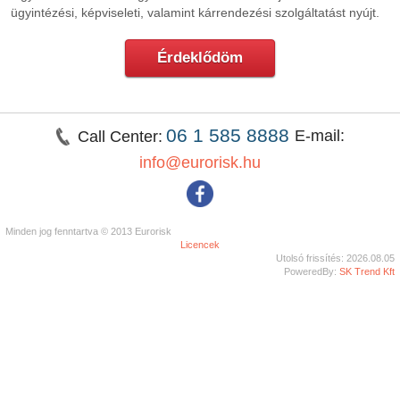
ügyintézési, képviseleti, valamint kárrendezési szolgáltatást nyújt.
Érdeklődöm
06 1 585 8888
E-mail:
Call Center:
info@eurorisk.hu
Minden jog fenntartva © 2013 Eurorisk
Licencek
Utolsó frissítés: 2026.08.05
PoweredBy:
SK Trend Kft