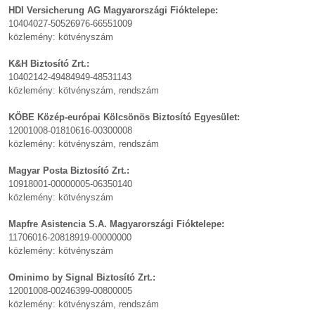
HDI Versicherung AG Magyarországi Fióktelepe:
10404027-50526976-66551009
közlemény: kötvényszám
K&H Biztosító Zrt.:
10402142-49484949-48531143
közlemény: kötvényszám, rendszám
KÖBE Közép-európai Kölcsönös Biztosító Egyesület:
12001008-01810616-00300008
közlemény: kötvényszám, rendszám
Magyar Posta Biztosító Zrt.:
10918001-00000005-06350140
közlemény: kötvényszám
Mapfre Asistencia S.A. Magyarországi Fióktelepe:
11706016-20818919-00000000
közlemény: kötvényszám
Ominimo by Signal Biztosító Zrt.:
12001008-00246399-00800005
közlemény: kötvényszám, rendszám